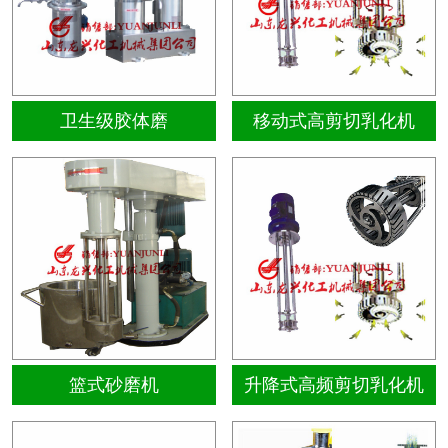
卫生级胶体磨
移动式高剪切乳化机
篮式砂磨机
升降式高频剪切乳化机